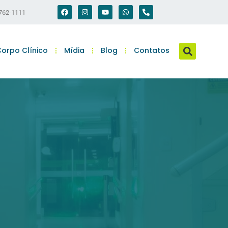
2762-1111
orpo Clínico
Mídia
Blog
Contatos