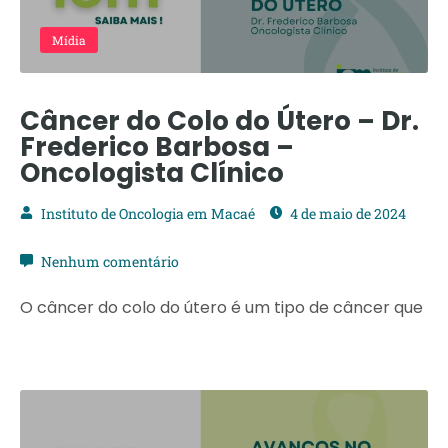
Mídia
Câncer do Colo do Útero – Dr.
Frederico Barbosa –
Oncologista Clínico
Instituto de Oncologia em Macaé
4 de maio de 2024
Nenhum comentário
O câncer do colo do útero é um tipo de câncer que
pode ser revelado assintomático, não
apresentando alterações importantes para a
mulher, por isso é fundamental atuar de maneira
preventiva. As lesões que precedem o câncer do
colo do útero não têm sintomas, mas podem…