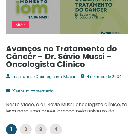
Continuar Lendo »
Mídia
Avanços no Tratamento do
Câncer – Dr. Sávio Mussi –
Oncologista Clínico
Instituto de Oncologia em Macaé
4 de maio de 2024
Nenhum comentário
Neste vídeo, o dr. Sávio Mussi, oncologista clínico, te
leva para uma breve jornada pelo universo da
oncologia, explorando os avanços tecnológicos e
científicos que estão revolucionando a luta contra
1
2
3
4
essa doença. Adote hábitos saudáveis e faça seus